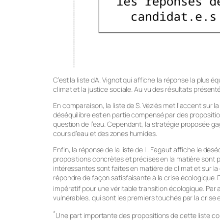
C’est la liste d’A. Vignot qui affiche la réponse la plus
climat et la justice sociale. Au vu des résultats présent
En comparaison, la liste de S. Véziès met l’accent sur 
déséquilibre est en partie compensé par des propositio
question de l’eau. Cependant, la stratégie proposée gag
cours d’eau et des zones humides.
Enfin, la réponse de la liste de L. Fagaut affiche le dés
propositions concrètes et précises en la matière sont 
intéressantes sont faites en matière de climat et sur l
répondre de façon satisfaisante à la crise écologique.
impératif pour une véritable transition écologique. Par 
vulnérables, qui sont les premiers touchés par la crise
*
Une part importante des propositions de cette liste co