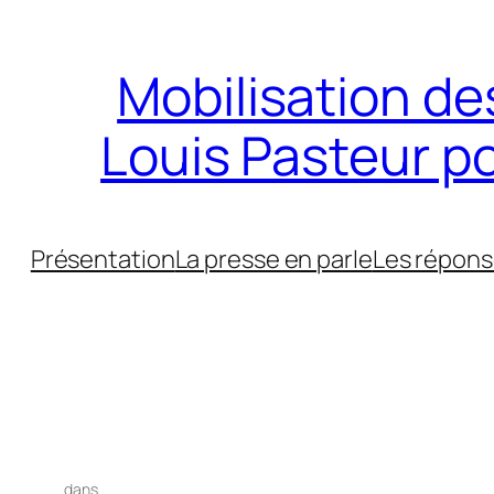
Aller
au
Mobilisation des
contenu
Louis Pasteur p
Présentation
La presse en parle
Les répons
dans