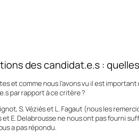
tions des candidat.e.s : quelles
tes et comme nous l’avons vu il est important d
s par rapport à ce critère ?
ignot, S. Véziès et L. Fagaut (nous les remerci
ss et E. Delabrousse ne nous ont pas fourni s
 nous a pas répondu.