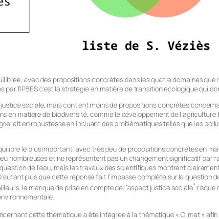
 équilibrée, avec des propositions concrètes dans les quatre domaines que no
és par l’IPBES c’est la stratégie en matière de transition écologique qui do
la justice sociale, mais contient moins de propositions concrètes concer
ns en matière de biodiversité, comme le développement de l’agriculture b
nerait en robustesse en incluant des problématiques telles que les pollut
équilibre le plus important, avec très peu de propositions concrètes en mat
peu nombreuses et ne représentent pas un changement significatif par ra
a question de l’eau, mais les travaux des scientifiques montrent clairem
 D’autant plus que cette réponse fait l’impasse complète sur la question 
*
ailleurs, le manque de prise en compte de l’aspect justice sociale
risque 
 environnementale.
ncernant cette thématique a été intégrée à la thématique « Climat » afin q