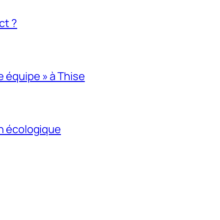
ct ?
e équipe » à Thise
ion écologique