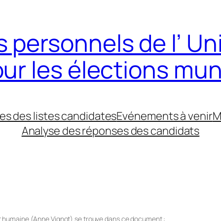
 personnels de l’ Un
our les élections mun
es des listes candidates
Evénements à venir
M
Analyse des réponses des candidats
 et humaine (Anne Vignot) se trouve dans ce document :