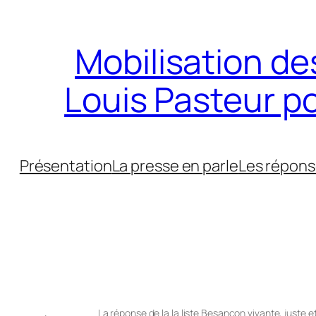
Aller
au
Mobilisation des
contenu
Louis Pasteur p
Présentation
La presse en parle
Les répons
La réponse de la la liste Besançon vivante, juste