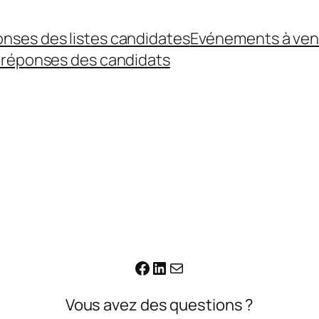
onses des listes candidates
Evénements à ven
 réponses des candidats
Facebook
LinkedIn
E-mail
Vous avez des questions ?